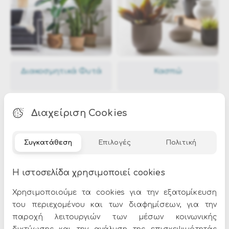
Διακοσμητικά Φυτά
Κασπώ
Διαχείριση Cookies
Συγκατάθεση
Επιλογές
Πολιτική
Η ιστοσελίδα χρησιμοποιεί cookies
Χρησιμοποιούμε τα cookies για την εξατομίκευση
του περιεχομένου και των διαφημίσεων, για την
παροχή λειτουργιών των μέσων κοινωνικής
Φωτιστικά & Ηχεία Εξ.
Είδη Θαλάσσης
Χώρου