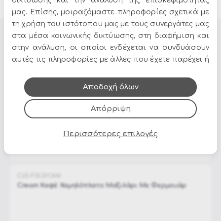
δικτύωσης και την ανάλυση της επισκεψιμότητάς
μας. Επίσης, μοιραζόμαστε πληροφορίες σχετικά με
τη χρήση του ιστότοπου μας με τους συνεργάτες μας
στα μέσα κοινωνικής δικτύωσης, στη διαφήμιση και
στην ανάλυση, οι οποίοι ενδέχεται να συνδυάσουν
Προσφορές
αυτές τις πληροφορίες με άλλες που έχετε παρέχει ή
που έχουν συλλέξει από τη χρήση των υπηρεσιών
τους.
Αποδοχή όλων
-43%
Απόρριψη
Περισσότερες επιλογές
E-TAB-MILEVA
Τραπεζάκι χαμηλό ροτόντα 5mm Φ50εκ Χ 54εκ