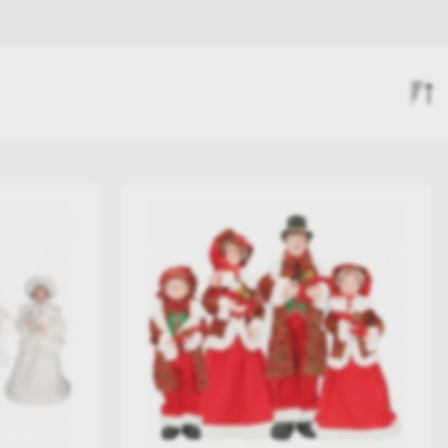
Αγγελοι & Νεράιδες
Χριστουγεννιάτικα Ζώα
Χριστουγεννιάτικες Φάτνες
Λούτρινα Διακοσμητικά
Σειρά Άφιξης
Αύξουσα Τιμή
Φθίνουσα Τιμή