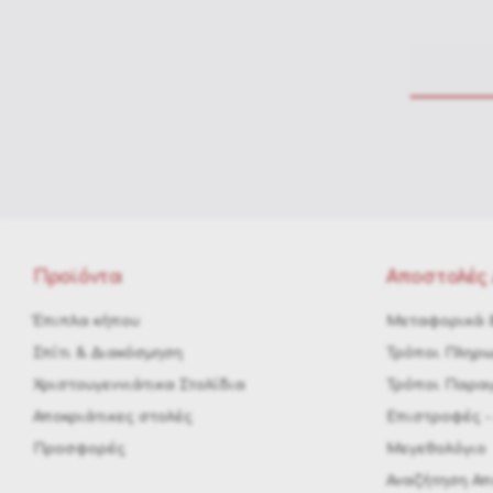
Προϊόντα
Αποστολές 
Έπιπλα κήπου
Μεταφορικά &
Σπίτι & Διακόσμηση
Τρόποι Πληρ
Χριστουγεννιάτικα Στολίδια
Τρόποι Παραγ
Αποκριάτικες στολές
Eπιστροφές -
Προσφορές
Μεγεθολόγιο
Αναζήτηση Α