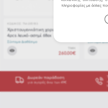
πληροφορίες με άλλες που
ΚΩΔΙΚΟΣ:
TM-205183
ΚΩΔΙΚΟΣ:
TM-
Χριστουγεννιάτικη χορωδία Set
Χριστουγε
4pcs λευκό-ασημί 68εκ
4pcs κόκκ
Σύντομα Διαθέσιμο
Σύντομα Δια
ΤΙΜΗ:
260.00€
Δωρεάν παράδοση
για αγορές άνω των 49€