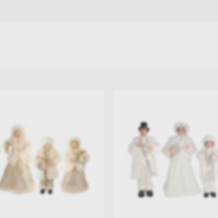
Διακόσμηση Σπιτιού
Χριστουγεννιάτικα Διακοσμητικά
Χριστουγεννιάτικα Σκηνικά & Μινιατούρες
Χριστουγεννιάτικες Φιγούρες & Στοιχεία
Χριστουγεννιάτικο Τραπέζι
Στολισμός βιτρίνας & Επαγγελματικών Χώρων
Χριστουγεννιάτικες Στολές
Προσφορές Τελευταία Κομμάτια