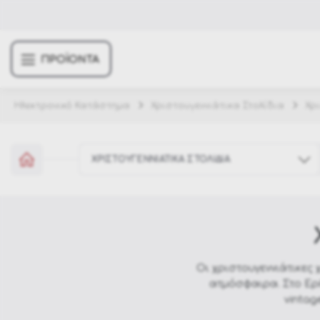
ΠΡΟΪΟΝΤΑ
Ηλεκτρονικό Κατάστημα
Χριστουγεννιάτικα Στολίδια
Χρ
ΧΡΙΣΤΟΥΓΕΝΝΙΑΤΙΚΑ ΣΤΟΛΙΔΙΑ
Έπιπλα κήπου
Σπίτι & Διακόσμηση
Οι χριστουγεννιάτικες 
Χριστουγεννιάτικα Στολίδια
ατμόσφαιρα. Στο Epi
vintag
Αποκριάτικες στολές