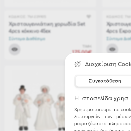
ΚΩΔΙΚΟΣ:
TM-229905
ΚΩΔΙΚΟΣ:
TM-
Χριστουγεννιάτικη χορωδία Set
Χριστουγε
4pcs κόκκινο 45εκ
4pcs Εκρο
Σύντομα Διαθέσιμο
Σύντομα Δια
ΤΙΜΗ:
175.00€
Διαχείριση Cook
Συγκατάθεση
Η ιστοσελίδα χρησι
Χρησιμοποιούμε τα cook
λειτουργιών των μέσων
μοιραζόμαστε πληροφορ
κοινωνικής δικτύωσης, 