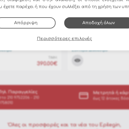
 έχετε παρέχει ή που έχουν συλλέξει από τη χρήση των υπ
Απόρριψη
Αποδοχή όλων
205114
ΚΩΔΙΚΟΣ:
TM-229929
ννιάτικη χορωδία Set
Χριστουγεννιάτικη χορω
Περισσότερες επιλογές
ινο καρό 85εκ
4pcs κόκκινο 85εκ
θέσιμο
Σύντομα Διαθέσιμο
ΤΙΜΗ:
390.00€
Τηλ. Παραγγελίες
Μετρητά ή κάρ
στο
210 9752206 - 210
έως 12 άτοκες δόσ
9758010
Όλες οι προσφορές και τα νέα του Epilegin,