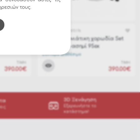
ηρεσιών τους.
ΚΩΔΙΚΟΣ:
TM-205176
δία Set
Χριστουγεννιάτικη χορωδία Set
4pcs λευκό-ασημί 95εκ
Σύντομα Διαθέσιμο
ΤΙΜΗ:
ΤΙΜΗ:
390.00€
390.00€
3D Ξενάγηση
τα
Εξερευνήστε το
εις
κατάστημα!