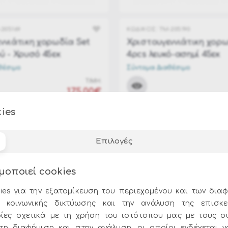
205169
ΚΩΔΙΚΟΣ:
TM-205190
ννιάτικη χορωδία Set
Χριστουγεννιάτικη χορω
ύ - Χρυσό 45εκ
4pcs λευκό-ασημί 45εκ
θέσιμο
Σύντομα Διαθέσιμο
ΤΙΜΗ:
175.00€
ies
Επιλογές
μοποιεί cookies
ies για την εξατομίκευση του περιεχομένου και των διαφ
 κοινωνικής δικτύωσης και την ανάλυση της επισκε
ίες σχετικά με τη χρήση του ιστότοπου μας με τους σ
στη διαφήμιση και στην ανάλυση, οι οποίοι ενδέχεται 