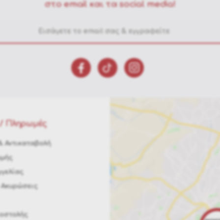
στο email και τα social media!
/ Πληρωμές
 Αντικαταβολή
ωμής
γελίας
 Ακυρώσεις
ποστολής