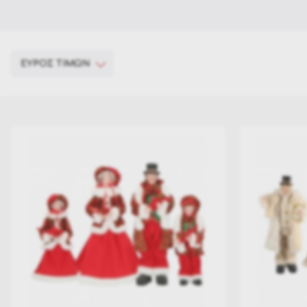
ΕΥΡΟΣ ΤΙΜΩΝ
€ 175
€ 390
175
229
283
336
390