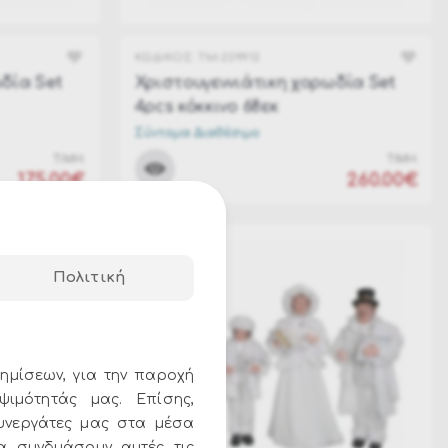
ΚΩΔΙΚΟΣ:
TM-229912
δία Set
Χριστουγεννιάτικη χορωδία Set
4pcs κόκκινο 68εκ
Σύντομα Διαθέσιμο
ΤΙΜΗ:
ΤΙΜΗ:
175.00€
260.00€
Πολιτική
ημίσεων, για την παροχή
ψιμότητάς μας. Επίσης,
υνεργάτες μας στα μέσα
να συνδυάσουν αυτές τις