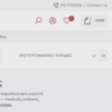
|
Contact Us
210 9752206
0
0
0.00€
δίες
ΧΡΙΣΤΟΥΓΕΝΝΙΑΤΙΚΕΣ ΧΟΡΩΔΙΕΣ
ς
Καρυοθραύστες
Αϊ Βασίλης
με παραδοσιακή γιορτινή
Αρλεκίνοι-Ξωτικά
 παιδικές, ενήλικες,
ιγούρες
.
Χριστουγεννιάτικες Χορωδίες