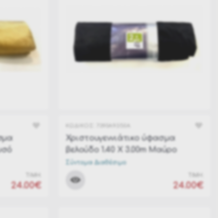
ΚΩΔΙΚΟΣ:
7390A9350A
σμα
Χριστουγεννιάτικο ύφασμα
υσό
βελούδο 1.40 Χ 3.00m Μαύρο
Σύντομα Διαθέσιμο
ΤΙΜΗ:
ΤΙΜΗ:
24.00€
24.00€