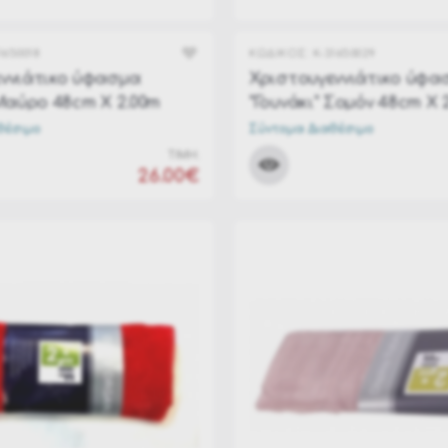
1650018
ΚΩΔΙΚΟΣ:
K-31650029
ννιάτικο ύφασμα
Χριστουγεννιάτικο ύφα
 Μαύρο 48cm Χ 2.00m
"Γουνάκι" Σομόν 48cm Χ 
θέσιμο
Σύντομα Διαθέσιμο
ΤΙΜΗ:
26.00€