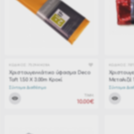
ΚΩΔΙΚΟΣ:
7529A1428A
ΚΩΔΙΚΟΣ:
707
Χριστουγεννιάτικο ύφασμα Deco
Χριστουγε
Taft 1.50 Χ 3.00m Κροκί
Μεταλιζέ 1
Σύντομα Διαθέσιμο
Σύντομα Δια
ΤΙΜΗ:
10.00€