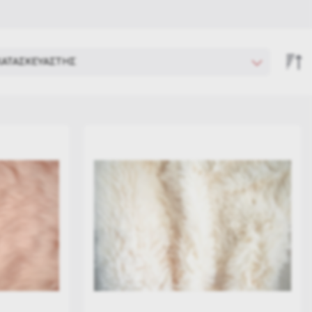
Κορυφές Δέντρου
Χριστουγεννιάτικα Υφάσματα
Ακρυλικές Γιρλάντες
ΚΑΤΑΣΚΕΥΑΣΤΗΣ
2Lif
Σειρά Άφιξης
AI
Αύξουσα Τιμή
Coopman
Φθίνουσα Τιμή
Eurolamp
Kaemingk
Kappa design
Star