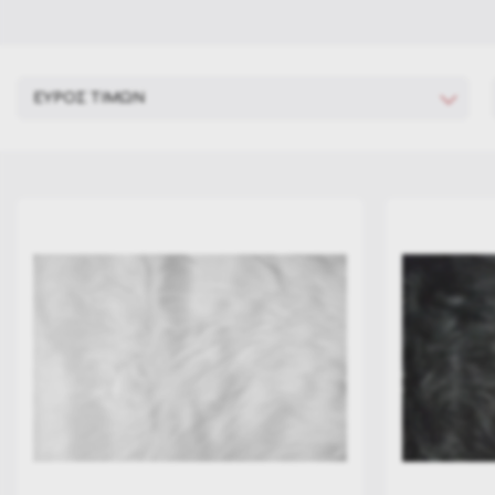
ΕΥΡΟΣ ΤΙΜΩΝ
€ 10
€ 68
10
25
39
54
68