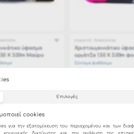
40A9350A
ΚΩΔΙΚΟΣ:
7540A3433A
ννιάτικο ύφασμα
Χριστουγεννιάτικο ύφα
.50 Χ 3.00m Μαύρο
οργάτζα 1.50 Χ 3.00m φο
θέσιμο
Σύντομα Διαθέσιμο
ΤΙΜΗ:
10.00€
ies
Επιλογές
μοποιεί cookies
ies για την εξατομίκευση του περιεχομένου και των διαφ
 κοινωνικής δικτύωσης και την ανάλυση της επισκε