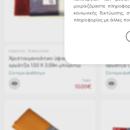
μοιραζόμαστε πληροφορ
κοινωνικής δικτύωσης, 
πληροφορίες με άλλες που
ΚΩΔΙΚΟΣ:
7540A3338A
ΚΩΔΙΚΟΣ:
75
Χριστουγεννιάτικο ύφασμα
Χριστουγε
οργάτζα 1.50 Χ 3.00m μπορντώ
οργάτζα 1
Σύντομα Διαθέσιμο
Σύντομα Δια
ΤΙΜΗ:
10.00€