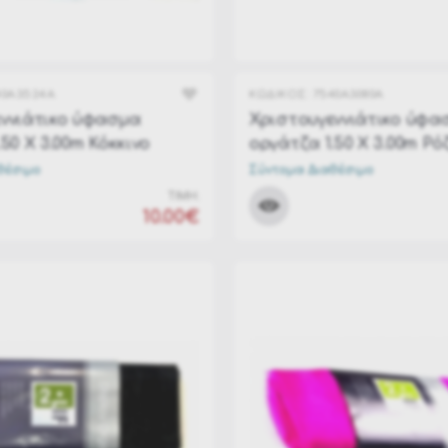
40A3524A
ΚΩΔΙΚΟΣ:
7540A3080A
ννιάτικο ύφασμα
Χριστουγεννιάτικο ύφα
50 Χ 3.00m Κόκκινο
οργάτζα 1.50 Χ 3.00m Ρό
θέσιμο
Σύντομα Διαθέσιμο
ΤΙΜΗ:
10.00€