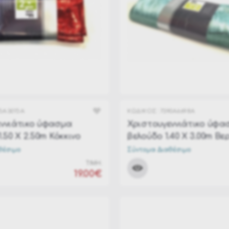
5A3015A
ΚΩΔΙΚΟΣ:
7390A6698A
ννιάτικο ύφασμα
Χριστουγεννιάτικο ύφα
.50 Χ 2.50m Κόκκινο
βελούδο 1.40 Χ 3.00m Β
θέσιμο
Σύντομα Διαθέσιμο
ΤΙΜΗ:
19.00€