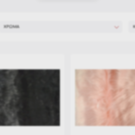
Διακόσμηση Σπιτιού
Χριστουγεννιάτικα Διακοσμητικά
ΧΡΩΜΑ
Χριστουγεννιάτικα Σκηνικά & Μινιατούρες
Ασημί
Κόκκινο
Χριστουγεννιάτικες Φιγούρες & Στοιχεία
Λευκό
Μαύρο
Χριστουγεννιάτικο Τραπέζι
Μπέζ
Μπλέ
Στολισμός βιτρίνας & Επαγγελματικών Χώρων
Μωβ
Πράσινο
Φούξια
Χριστουγεννιάτικες Στολές
Χρυσό
Προσφορές Τελευταία Κομμάτια