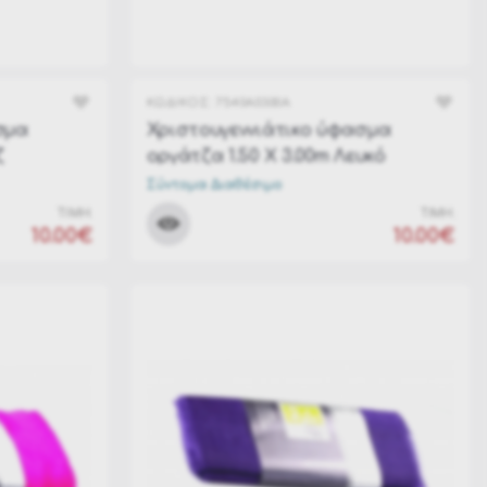
ΚΩΔΙΚΟΣ:
7540A0300A
σμα
Χριστουγεννιάτικο ύφασμα
ζ
οργάτζα 1.50 Χ 3.00m Λευκό
Σύντομα Διαθέσιμο
ΤΙΜΗ:
ΤΙΜΗ:
10.00€
10.00€