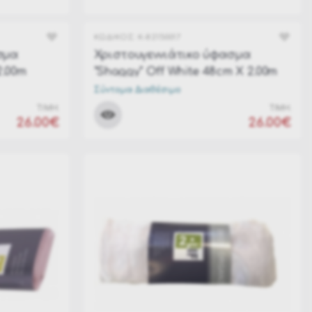
ΚΩΔΙΚΟΣ:
K-82150017
σμα
Χριστουγεννιάτικο ύφασμα
2.00m
"Shaggy" Off White 48cm Χ 2.00m
Σύντομα Διαθέσιμο
ΤΙΜΗ:
ΤΙΜΗ:
26.00€
26.00€