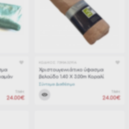
ΚΩΔΙΚΟΣ:
7390A3291A
σμα
Χριστουγεννιάτικο ύφασμα
εραμάν
βελούδο 1.40 Χ 3.00m Κοραλί
Σύντομα Διαθέσιμο
ΤΙΜΗ:
ΤΙΜΗ:
24.00€
24.00€