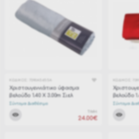
ΚΩΔΙΚΟΣ:
7390A5655A
ΚΩΔΙΚΟΣ:
739
Χριστουγεννιάτικο ύφασμα
Χριστουγε
βελούδο 1.40 Χ 3.00m Σιελ
βελούδο 1.
Σύντομα Διαθέσιμο
Σύντομα Δια
ΤΙΜΗ:
24.00€