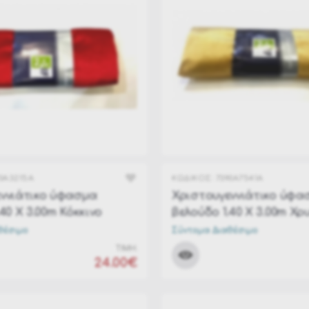
0A3215A
ΚΩΔΙΚΟΣ:
7390A7541A
ννιάτικο ύφασμα
Χριστουγεννιάτικο ύφα
40 Χ 3.00m Κόκκινο
βελούδο 1.40 Χ 3.00m Χρ
θέσιμο
Σύντομα Διαθέσιμο
ΤΙΜΗ:
24.00€