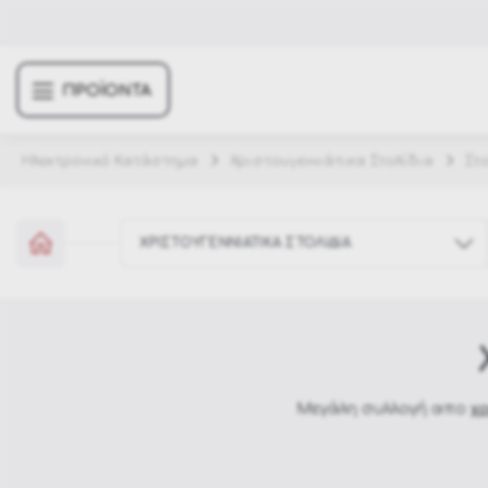
ΠΡΟΪΟΝΤΑ
Ηλεκτρονικό Κατάστημα
Χριστουγεννιάτικα Στολίδια
Στ
ΧΡΙΣΤΟΥΓΕΝΝΙΑΤΙΚΑ ΣΤΟΛΙΔΙΑ
Έπιπλα κήπου
Σπίτι & Διακόσμηση
Μεγάλη συλλογή απο
χρ
Χριστουγεννιάτικα Στολίδια
Ποιότητα Δίχτυ Ποιότ
Αποκριάτικες στολές