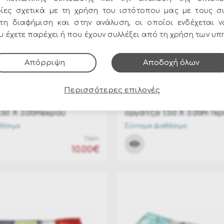
ίες σχετικά με τη χρήση του ιστότοπου μας με τους σ
στη διαφήμιση και στην ανάλυση, οι οποίοι ενδέχεται 
 έχετε παρέχει ή που έχουν συλλέξει από τη χρήση των υπ
Απόρριψη
Αποδοχή όλων
40A2416A
ΚΩΔΙΚΟΣ:
7540A9800A
Περισσότερες επιλογές
ννιάτικο ύφασμα
Χριστουγεννιάτικο ύφα
.50 Χ 3.00mεκρού
οργάτζα 1.50 Χ 3.00m Γκρ
θέσιμο
Σύντομα Διαθέσιμο
ΤΙΜΗ:
10.00€