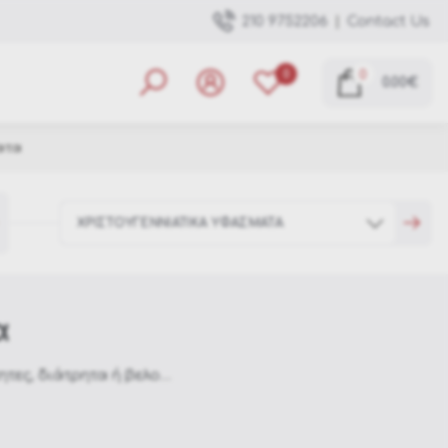
|
Contact Us
210 9752206
0
0
0.00€
ατα
ΧΡΙΣΤΟΥΓΕΝΝΙΑΤΙΚΑ ΥΦΑΣΜΑΤΑ
α
Χριστουγεννιάτικες Μπάλες
Κρεμαστά Στολίδια
 χρώματα ιδανικά για τις χριστουγεννιάτικες διακοσμήσεις σας.
Χριστουγεννιάτικα Λουλούδια - Κλαδιά
μεγένθυση τη ποιότητα του υφάσματος.
Χριστουγεννιάτικες Κορδέλες