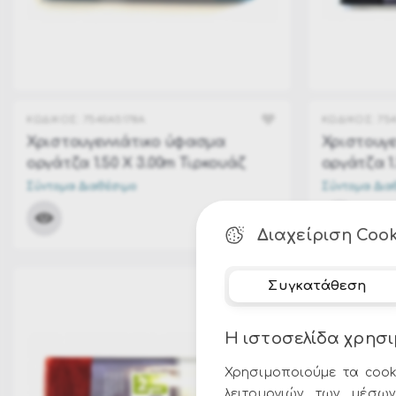
ΚΩΔΙΚΟΣ:
7540A5178A
ΚΩΔΙΚΟΣ:
75
Χριστουγεννιάτικο ύφασμα
Χριστουγε
οργάτζα 1.50 Χ 3.00m Τιρκουάζ
οργάτζα 1
Σύντομα Διαθέσιμο
Σύντομα Δια
ΤΙΜΗ:
10.00€
Διαχείριση Cook
Συγκατάθεση
Η ιστοσελίδα χρησι
Χρησιμοποιούμε τα cook
λειτουργιών των μέσων