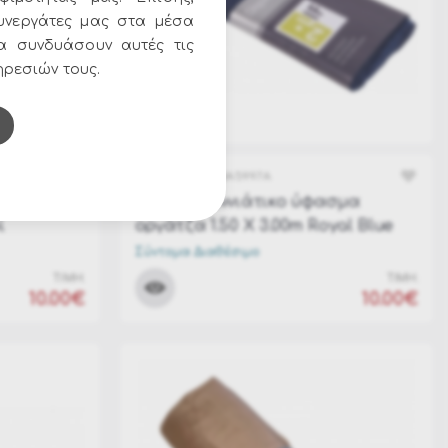
υνεργάτες μας στα μέσα
να συνδυάσουν αυτές τις
ηρεσιών τους.
ΚΩΔΙΚΟΣ:
7540A5997A
σμα
Χριστουγεννιάτικο ύφασμα
ί
οργάτζα 1.50 Χ 3.00m Royal Blue
Σύντομα Διαθέσιμο
ΤΙΜΗ:
ΤΙΜΗ:
10.00€
10.00€