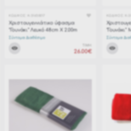
ΚΩΔΙΚΟΣ:
K-31650017
ΚΩΔΙΚΟΣ:
K-3
Χριστουγεννιάτικο ύφασμα
Χριστουγε
"Γουνάκι" Λευκό 48cm Χ 2.00m
"Γουνάκι"
Σύντομα Διαθέσιμο
Σύντομα Δια
ΤΙΜΗ:
26.00€