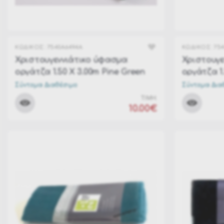
ΚΩΔΙΚΟΣ:
7540A6494A
ΚΩΔΙΚΟΣ:
75
Χριστουγεννιάτικο ύφασμα
Χριστουγε
οργάτζα 1.50 Χ 3.00m Pine Green
οργάτζα 1.
Σύντομα Διαθέσιμο
Σύντομα Δια
ΤΙΜΗ:
10.00€